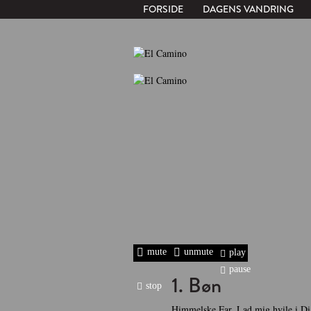
FORSIDE
DAGENS VANDRING
mute
unmute
play
pause
1. Bøn
stop
Himmelske Far. Lad mig hvile i Di