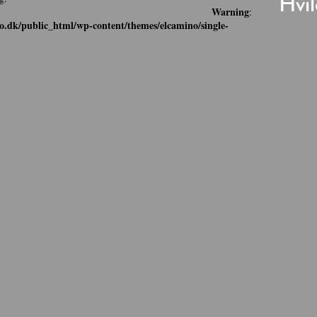
Hvil
Warning
:
o.dk/public_html/wp-content/themes/elcamino/single-