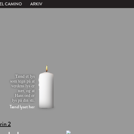
EL CAMINO
ARKIV
Tænd et lys
som tegn på at
verdens lys er
nær, og at
Hans ord er
lys på din sti.
Tænd lyset her
trin 2