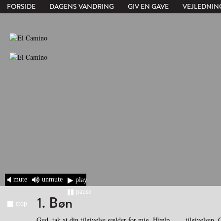
FORSIDE
DAGENS VANDRING
GIV EN GAVE
VEJLEDNIN
mute
unmute
play
pause
1. Bøn
stop
Gud, tak at din tilgivelse gælder for mig. Hjælp
tilgivelsen. 