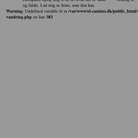
og falskt. Lad mig se Jesus, som den han
Warning
/var/www/el-camino.dk/public_html/w
: Undefined variable $i in
vandring.php
383
on line