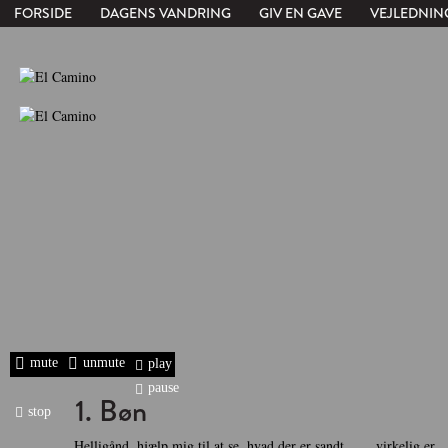
FORSIDE
DAGENS VANDRING
GIV EN GAVE
VEJLEDNIN
mute
unmute
play
pause
1. Bøn
stop
Helligånd, hjælp mig til at se, hvad der er sandt
virkelig er.