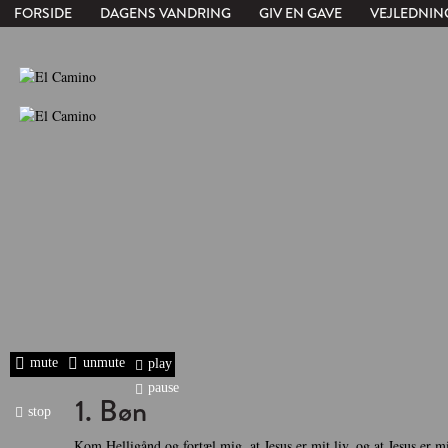
FORSIDE
DAGENS VANDRING
GIV EN GAVE
VEJLEDNIN
mute
unmute
play
pause
1. Bøn
stop
Kom Helligånd og fortæl mig, at Jesus er mit liv, og at Jesus er min