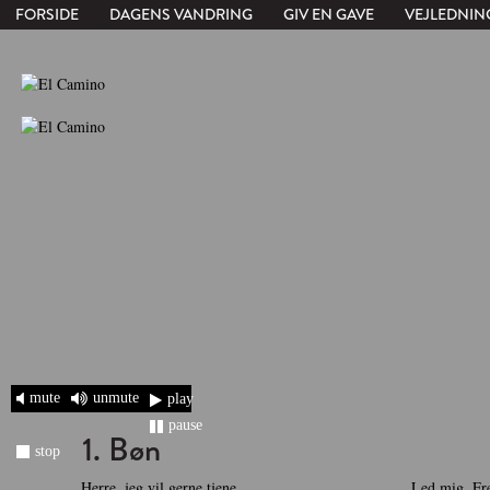
FORSIDE
DAGENS VANDRING
GIV EN GAVE
VEJLEDNIN
mute
unmute
play
pause
1. Bøn
stop
Herre, jeg vil gerne tjene,
Led mig, Fre