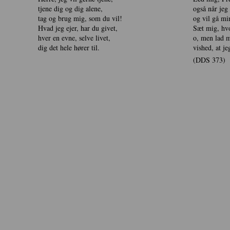
tjene dig og dig alene,
også når jeg 
tag og brug mig, som du vil!
og vil gå mi
Hvad jeg ejer, har du givet,
Sæt mig, hv
hver en evne, selve livet,
o, men lad m
dig det hele hører til.
vished, at je
(DDS 373)