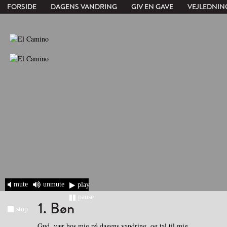
FORSIDE
DAGENS VANDRING
GIV EN GAVE
VEJLEDNIN
mute
unmute
play
pause
1. Bøn
stop
Gud, vær hos mig på dagens vandring, og tal til mig.