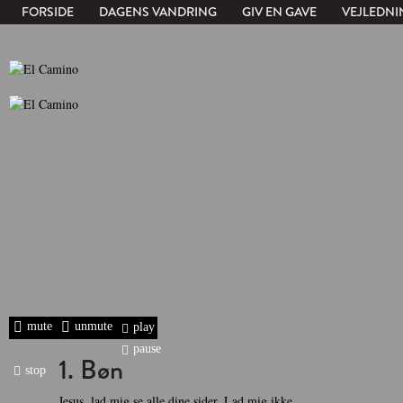
FORSIDE
DAGENS VANDRING
GIV EN GAVE
VEJLEDNI
mute
unmute
play
pause
1. Bøn
stop
Jesus, lad mig se alle dine sider. Lad mig ikke