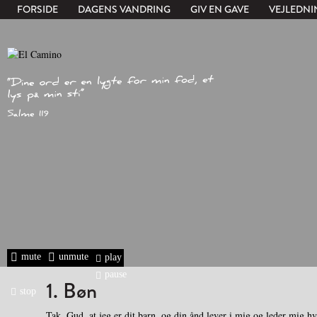
FORSIDE
DAGENS VANDRING
GIV EN GAVE
VEJLEDNI
mute
unmute
play
pause
1. Bøn
stop
Tak, Gud, at jeg er dit barn, og din ånd lever i mig og leder mig hv