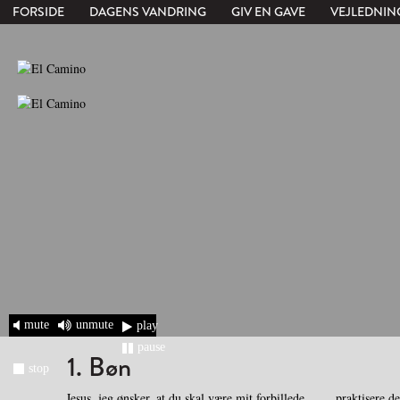
FORSIDE
DAGENS VANDRING
GIV EN GAVE
VEJLEDNIN
mute
unmute
play
pause
1. Bøn
stop
Jesus, jeg ønsker, at du skal være mit forbillede.
praktisere de