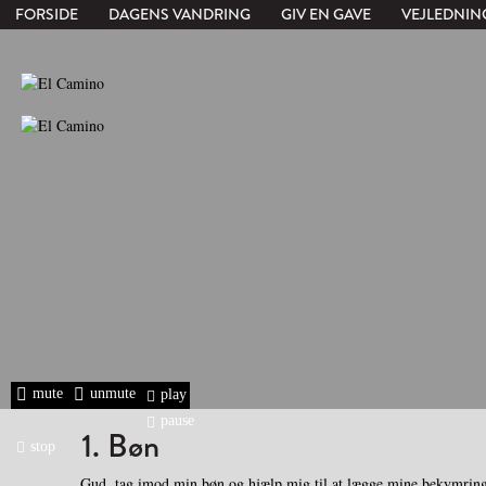
FORSIDE
DAGENS VANDRING
GIV EN GAVE
VEJLEDNIN
mute
unmute
play
pause
1. Bøn
stop
Gud, tag imod min bøn og hjælp mig til at lægge mine bekymringe