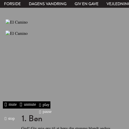
FORSIDE
DAGENS VANDRING
GIV EN GAVE
VEJLEDNIN
mute
unmute
play
pause
1. Bøn
stop
Gud! Giv mig øre til at høre din stemme blandt andres.