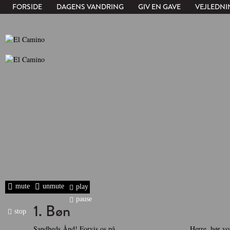
FORSIDE
DAGENS VANDRING
GIV EN GAVE
VEJLEDNI
mute
unmute
play
pause
1. Bøn
stop
Sandheds Ånd! Forvis os på,
Herre, hør v