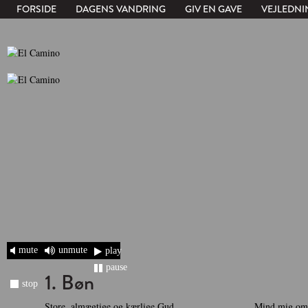
FORSIDE
DAGENS VANDRING
GIV EN GAVE
VEJLEDNI
mute
unmute
play
pause
1. Bøn
stop
Store, almægtige og kærlige Gud.
Mind mig om,