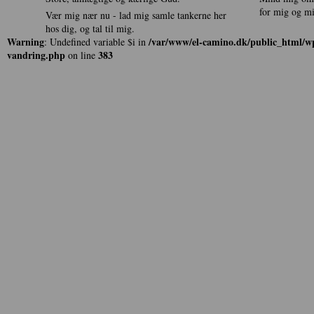
for mig og mit
Vær mig nær nu - lad mig samle tankerne her
hos dig, og tal til mig.
Warning
/var/www/el-camino.dk/public_html/wp
: Undefined variable $i in
vandring.php
383
on line