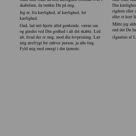
skabelsen, da tænkte Du på mig.
Din kærlighed
rigdom eller a
Jeg er, fra kærlighed, af kærlighed, for
eller et kort l
kærlighed.
Måtte jeg ald
Gud, lad mit hjerte altid genkende, værne om
end det Du ha
og glædes ved Din godhed i alt det skabte. Led
alt, hvad der er mig, mod din lovprisning. Lær
(Ignatius af 
mig ærefrygt for enhver person, ja alle ting.
Fyld mig med energi i din tjeneste.