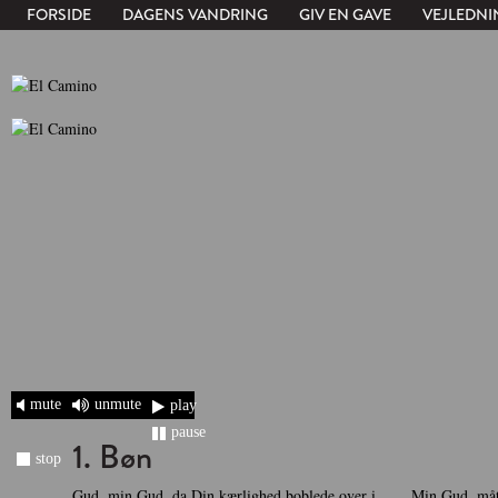
FORSIDE
DAGENS VANDRING
GIV EN GAVE
VEJLEDNI
mute
unmute
play
pause
1. Bøn
stop
Gud, min Gud, da Din kærlighed boblede over i
Min Gud, mått