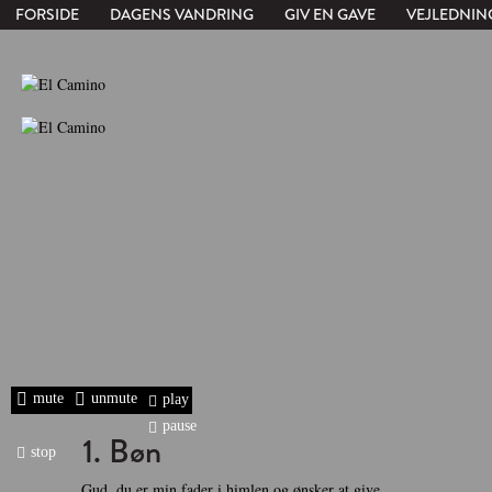
FORSIDE
DAGENS VANDRING
GIV EN GAVE
VEJLEDNIN
mute
unmute
play
pause
1. Bøn
stop
Gud, du er min fader i himlen og ønsker at give