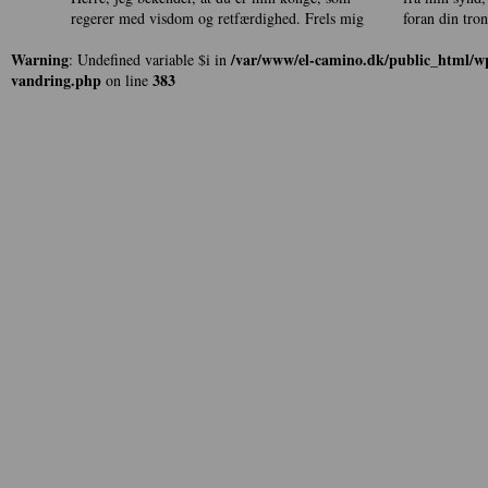
regerer med visdom og retfærdighed. Frels mig
foran din tro
Warning
/var/www/el-camino.dk/public_html/wp
: Undefined variable $i in
vandring.php
383
on line