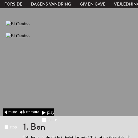
FORSIDE
DAGENS VANDRING
GIV EN GAVE
VEJLEDNIN
mute
unmute
play
pause
1. Bøn
stop
Tak Jesus, at du døde i stedet for mig! Tak, at du ikke stak af!