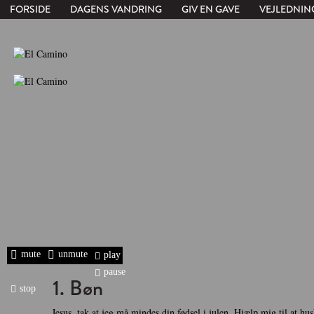
FORSIDE
DAGENS VANDRING
GIV EN GAVE
VEJLEDNIN
mute
unmute
play
pause
1. Bøn
stop
Jesus, tak at jeg må mindes din fødsel i julen. Hjælp mig til at hus