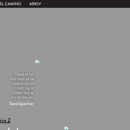
EL CAMINO
ARKIV
Tænd et lys
som tegn på at
verdens lys er
nær, og at
Hans ord er
lys på din sti.
Tænd lyset her
trin 2