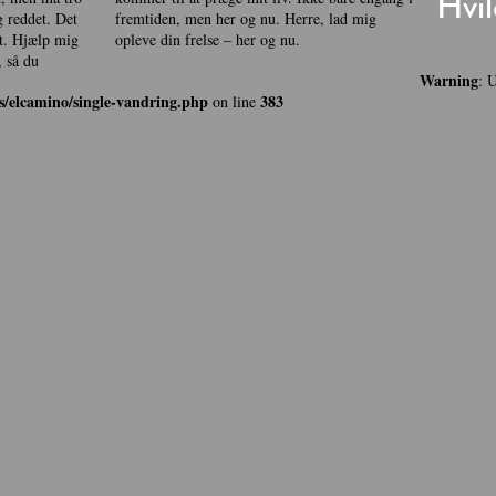
Hvil
mig
opleve din frelse – her og nu.
, så du
Warning
: 
/elcamino/single-vandring.php
383
on line