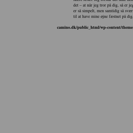
det – at når jeg tror på dig, så er jeg reddet. Det
fremtiden, men her og nu. Herre, lad mig
er så simpelt, men samtidig så svært. Hjælp 
til at have mine øjne fæstnet på dig
camino.dk/public_html/wp-content/themes