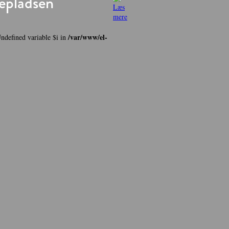
epladsen
/var/www/el-
Undefined variable $i in