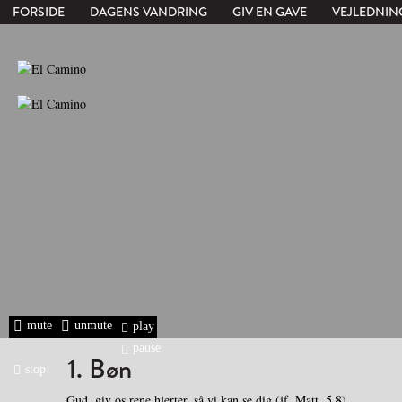
FORSIDE
DAGENS VANDRING
GIV EN GAVE
VEJLEDNIN
mute
unmute
play
pause
1. Bøn
stop
Gud, giv os rene hjerter, så vi kan se dig (jf. Matt. 5,8).