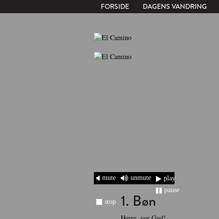
FORSIDE
DAGENS VANDRING
mute
unmute
play
pause
1. Bøn
stop
Herre, vor Gud!