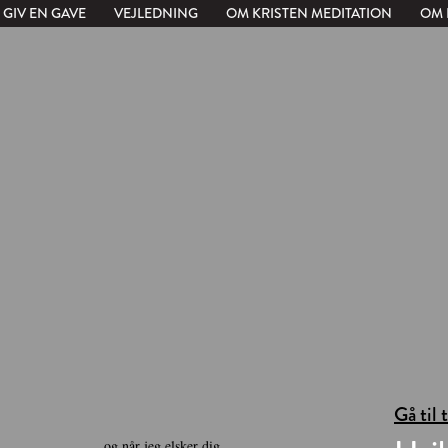
GIV EN GAVE
VEJLEDNING
OM KRISTEN MEDITATION
OM 
Gå til 
og når jeg elsker dig,