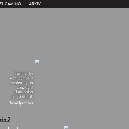
EL CAMINO
ARKIV
Tænd et lys
som tegn på at
verdens lys er
nær, og at
Hans ord er
lys på din sti.
Tænd lyset her
trin 2