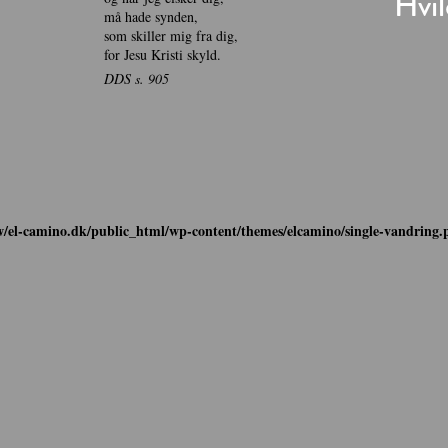
Hvil
må hade synden,
som skiller mig fra dig,
for Jesu Kristi skyld.
DDS s. 905
/el-camino.dk/public_html/wp-content/themes/elcamino/single-vandring.