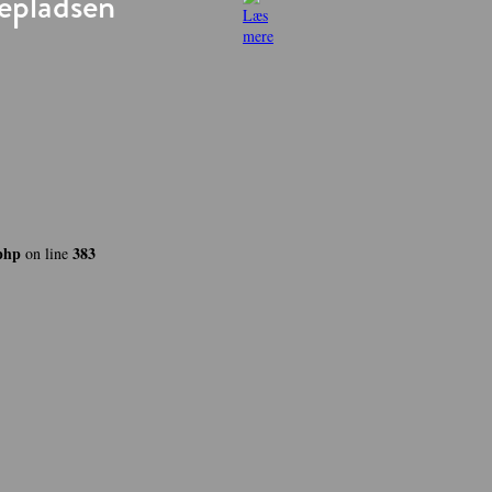
epladsen
php
383
on line