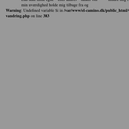
min uværdighed holde mig tilbage fra og
Warning
/var/www/el-camino.dk/public_html/w
: Undefined variable $i in
vandring.php
383
on line