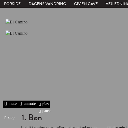
FORSIDE
DAGENS VANDRING
GIV EN GAVE
VEJLEDNIN
mute
unmute
play
pause
1. Bøn
stop
Lad ikke mine egne – eller andres – tanker om
hindre mig i