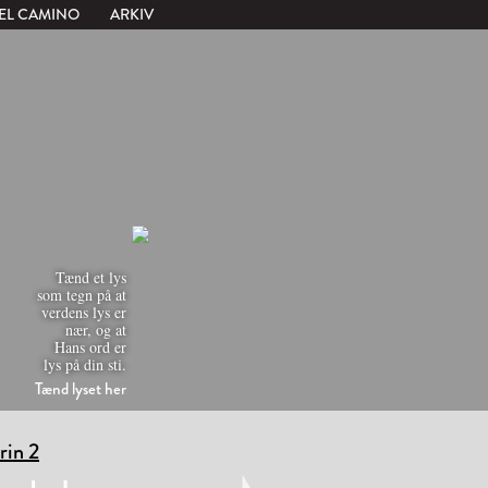
EL CAMINO
ARKIV
Tænd et lys
som tegn på at
verdens lys er
nær, og at
Hans ord er
lys på din sti.
Tænd lyset her
trin 2