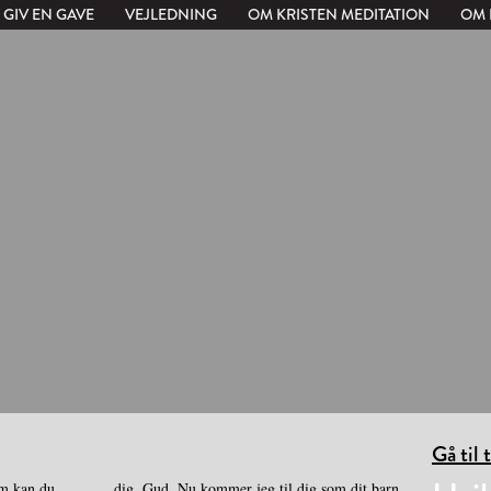
GIV EN GAVE
VEJLEDNING
OM KRISTEN MEDITATION
OM 
Gå til 
rm kan du
 dit barn