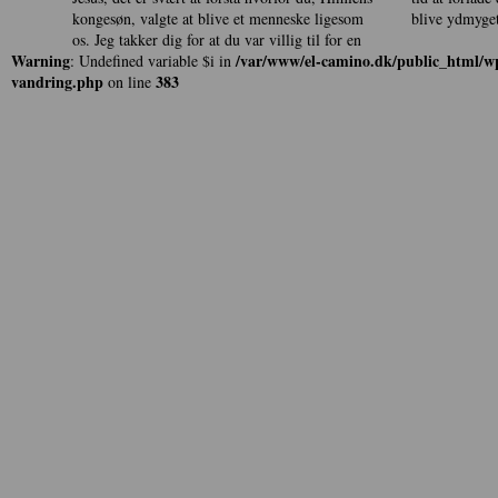
kongesøn, valgte at blive et menneske ligesom
blive ydmyget
os. Jeg takker dig for at du var villig til for en
Warning
/var/www/el-camino.dk/public_html/wp
: Undefined variable $i in
vandring.php
383
on line