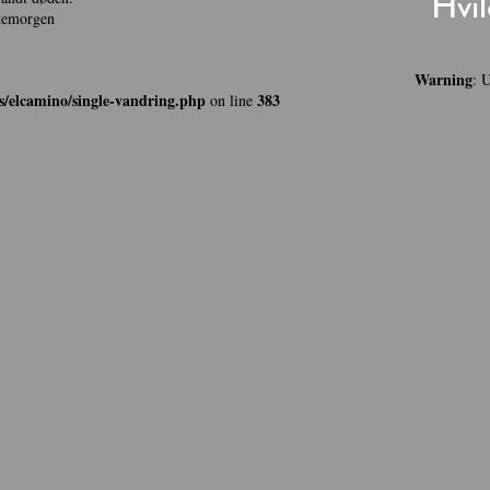
Hvil
skemorgen
Warning
: 
/elcamino/single-vandring.php
383
on line