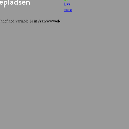
epladsen
/var/www/el-
Undefined variable $i in