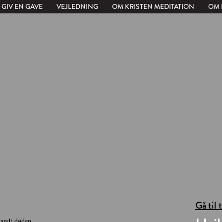
GIV EN GAVE
VEJLEDNING
OM KRISTEN MEDITATION
OM 
Gå til 
vandt døden.