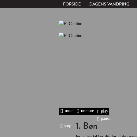
FORSIDE
DAGENS VANDRING
mute
unmute
play
pause
1. Bøn
stop
Jesus, jeg takker dig for at du over