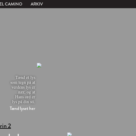
EL CAMINO
ARKIV
Tænd et lys
som tegn på at
verdens lys er
nær, og at
Hans ord er
lys på din sti.
Tænd lyset her
trin 2