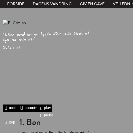
FORSIDE
DAGENS VANDRING
GIV EN GAVE
VEJLEDNI
mute
unmute
play
pause
1. Bøn
stop
Lær mig at gøre din vilje, for du er min Gud.