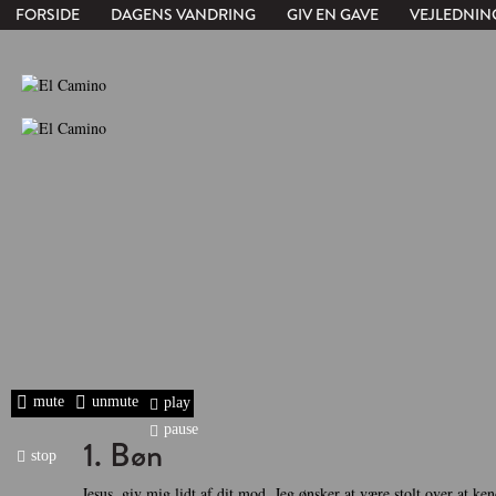
FORSIDE
DAGENS VANDRING
GIV EN GAVE
VEJLEDNIN
mute
unmute
play
pause
1. Bøn
stop
Jesus, giv mig lidt af dit mod. Jeg ønsker at være stolt over at ken