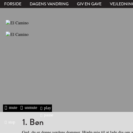
FORSIDE
DAGENS VANDRING
GIV EN GAVE
VEJLEDNIN
mute
unmute
play
pause
1. Bøn
stop
Gud, du er denne verdens dommer. Hjælp mig til at lade dig om a