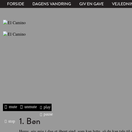
FORSIDE
DAGENS VANDRING
GIV EN GAVE
VEJLEDNI
mute
unmute
play
pause
1. Bøn
stop
Herre, giv mig i dag et åbent sind, som kan lytte, så du kan tale til