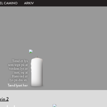
EL CAMINO
ARKIV
Tænd et lys
som tegn på at
verdens lys er
nær, og at
Hans ord er
lys på din sti.
Tænd lyset her
trin 2