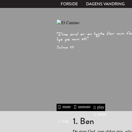
FORSIDE
DAGENS VANDRING
mute
unmute
play
pause
1. Bøn
stop
Du store Gud, som elsker mig, sel