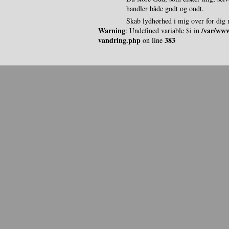
handler både godt og ondt.
Skab lydhørhed i mig over for dig 
Warning
/var/www
: Undefined variable $i in
vandring.php
383
on line