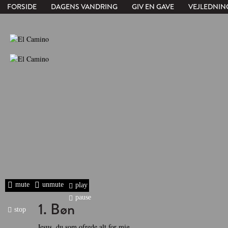
FORSIDE
DAGENS VANDRING
GIV EN GAVE
VEJLEDNIN
mute
unmute
play
pause
1. Bøn
stop
Jesus, du som ofrede alt for mig.