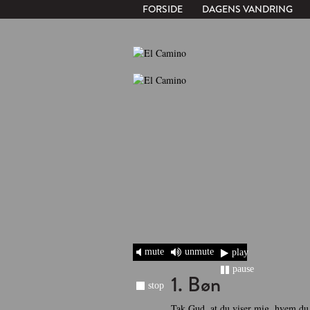
FORSIDE
DAGENS VANDRING
mute
unmute
play
pause
1. Bøn
stop
Tak Gud, at du viser mig, hvem du 