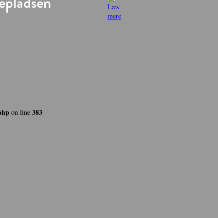
epladsen
php
383
on line