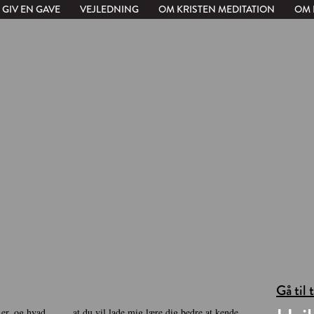
GIV EN GAVE
VEJLEDNING
OM KRISTEN MEDITATION
OM 
Gå til 
er, og hvad
at du vil lade mig lære dig bedre at kende.