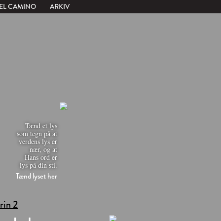
EL CAMINO
ARKIV
Tænd et lys
som tegn på at
verdens lys er
nær, og at
Hans ord er
lys på din sti.
Tænd lyset her
trin 2