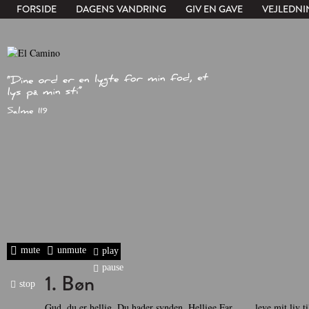
FORSIDE
DAGENS VANDRING
GIV EN GAVE
VEJLEDNI
mute
unmute
play
pause
1. Bøn
stop
Gud, du er hellig. Du hader synden. Hellige Far,
leve mit liv t